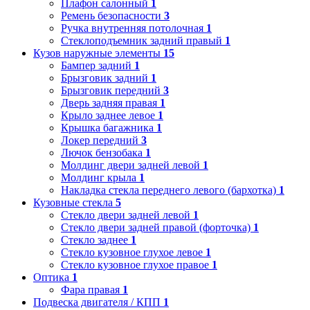
Плафон салонный
1
Ремень безопасности
3
Ручка внутренняя потолочная
1
Стеклоподъемник задний правый
1
Кузов наружные элементы
15
Бампер задний
1
Брызговик задний
1
Брызговик передний
3
Дверь задняя правая
1
Крыло заднее левое
1
Крышка багажника
1
Локер передний
3
Лючок бензобака
1
Молдинг двери задней левой
1
Молдинг крыла
1
Накладка стекла переднего левого (бархотка)
1
Кузовные стекла
5
Стекло двери задней левой
1
Стекло двери задней правой (форточка)
1
Стекло заднее
1
Стекло кузовное глухое левое
1
Стекло кузовное глухое правое
1
Оптика
1
Фара правая
1
Подвеска двигателя / КПП
1