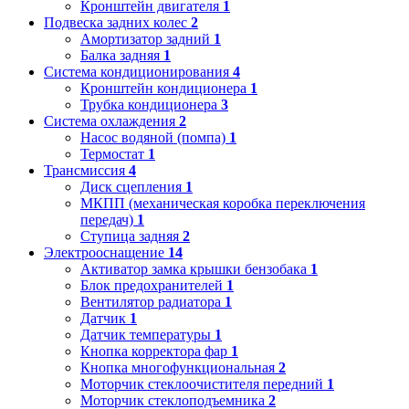
Кронштейн двигателя
1
Подвеска задних колес
2
Амортизатор задний
1
Балка задняя
1
Система кондиционирования
4
Кронштейн кондиционера
1
Трубка кондиционера
3
Система охлаждения
2
Насос водяной (помпа)
1
Термостат
1
Трансмиссия
4
Диск сцепления
1
МКПП (механическая коробка переключения
передач)
1
Ступица задняя
2
Электрооснащение
14
Активатор замка крышки бензобака
1
Блок предохранителей
1
Вентилятор радиатора
1
Датчик
1
Датчик температуры
1
Кнопка корректора фар
1
Кнопка многофункциональная
2
Моторчик стеклоочистителя передний
1
Моторчик стеклоподъемника
2