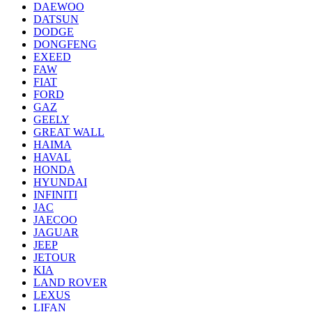
DAEWOO
DATSUN
DODGE
DONGFENG
EXEED
FAW
FIAT
FORD
GAZ
GEELY
GREAT WALL
HAIMA
HAVAL
HONDA
HYUNDAI
INFINITI
JAC
JAECOO
JAGUAR
JEEP
JETOUR
KIA
LAND ROVER
LEXUS
LIFAN