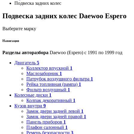
Подвеска задних колес
Подвеска задних колес Daewoo Espero
Выберите марку
Навигация
Разделы авторазбора
Daewoo (Espero) с 1991 по 1999 год
Двигатель
5
Коллектор впускной
1
Маслозаборник
1
Патрубок воздушного фильтра
1
Рейка топливная (рампа)
1
Фильтр воздушный
1
Колесные диски
1
Колпак декоративный
1
Кузов внутри
9
Замок двери задней левой
1
Замок двери задней правой
1
Панель приборов
1
Плафон салонный
1
Ремень безопасности
3