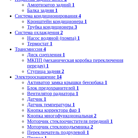
Амортизатор задний
1
Балка задняя
1
Система кондиционирования
4
Кронштейн кондиционера
1
Трубка кондиционера
3
Система охлаждения
2
Насос водяной (помпа)
1
Термостат
1
Трансмиссия
4
Диск сцепления
1
МКПП (механическая коробка переключения
передач)
1
Ступица задняя
2
Электрооснащение
14
Активатор замка крышки бензобака
1
Блок предохранителей
1
Вентилятор радиатора
1
Датчик
1
Датчик температуры
1
Кнопка корректора фар
1
Кнопка многофункциональная
2
Моторчик стеклоочистителя передний
1
Моторчик стеклоподъемника
2
Переключатель подрулевой
1
Провод
1