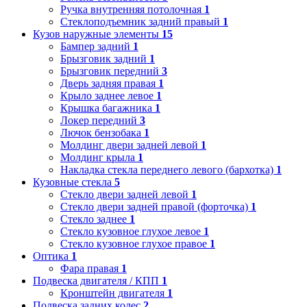
Ручка внутренняя потолочная
1
Стеклоподъемник задний правый
1
Кузов наружные элементы
15
Бампер задний
1
Брызговик задний
1
Брызговик передний
3
Дверь задняя правая
1
Крыло заднее левое
1
Крышка багажника
1
Локер передний
3
Лючок бензобака
1
Молдинг двери задней левой
1
Молдинг крыла
1
Накладка стекла переднего левого (бархотка)
1
Кузовные стекла
5
Стекло двери задней левой
1
Стекло двери задней правой (форточка)
1
Стекло заднее
1
Стекло кузовное глухое левое
1
Стекло кузовное глухое правое
1
Оптика
1
Фара правая
1
Подвеска двигателя / КПП
1
Кронштейн двигателя
1
Подвеска задних колес
2