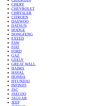
CHANGAN
CHERY
CHEVROLET
CHRYSLER
CITROEN
DAEWOO
DATSUN
DODGE
DONGFENG
EXEED
FAW
FIAT
FORD
GAZ
GEELY
GREAT WALL
HAIMA
HAVAL
HONDA
HYUNDAI
INFINITI
JAC
JAECOO
JAGUAR
JEEP