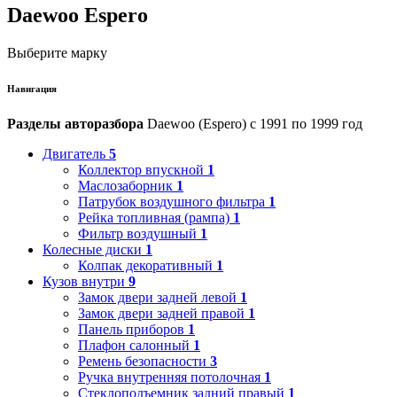
Daewoo Espero
Выберите марку
Навигация
Разделы авторазбора
Daewoo (Espero) с 1991 по 1999 год
Двигатель
5
Коллектор впускной
1
Маслозаборник
1
Патрубок воздушного фильтра
1
Рейка топливная (рампа)
1
Фильтр воздушный
1
Колесные диски
1
Колпак декоративный
1
Кузов внутри
9
Замок двери задней левой
1
Замок двери задней правой
1
Панель приборов
1
Плафон салонный
1
Ремень безопасности
3
Ручка внутренняя потолочная
1
Стеклоподъемник задний правый
1