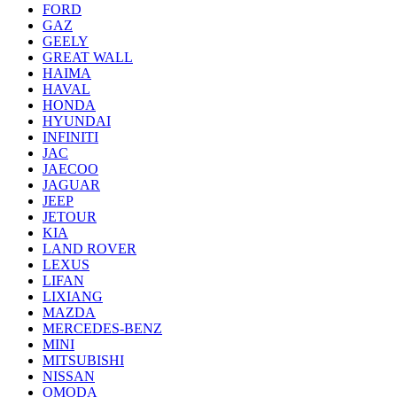
FORD
GAZ
GEELY
GREAT WALL
HAIMA
HAVAL
HONDA
HYUNDAI
INFINITI
JAC
JAECOO
JAGUAR
JEEP
JETOUR
KIA
LAND ROVER
LEXUS
LIFAN
LIXIANG
MAZDA
MERCEDES-BENZ
MINI
MITSUBISHI
NISSAN
OMODA