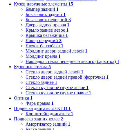
Кузов наружные элементы
15
Бампер задний
1
Брызговик задний
1
Брызговик передний
3
Дверь задняя правая
1
Крыло заднее левое
1
Крышка багажника
1
Локер передний
3
Лючок бензобака
1
Молдинг двери задней левой
1
Молдинг крыла
1
Накладка стекла переднего левого (бархотка)
1
Кузовные стекла
5
Стекло двери задней левой
1
Стекло двери задней правой (форточка)
1
Стекло заднее
1
Стекло кузовное глухое левое
1
Стекло кузовное глухое правое
1
Оптика
1
Фара правая
1
Подвеска двигателя / КПП
1
Кронштейн двигателя
1
Подвеска задних колес
2
Амортизатор задний
1
Балка задняя
1