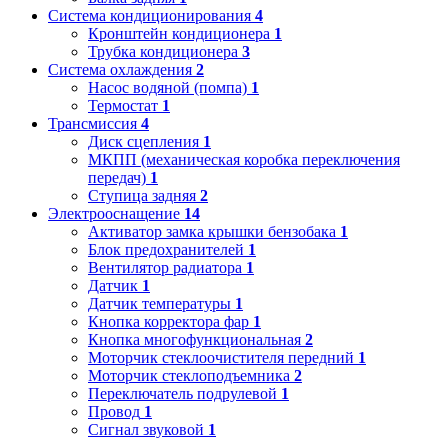
Система кондиционирования
4
Кронштейн кондиционера
1
Трубка кондиционера
3
Система охлаждения
2
Насос водяной (помпа)
1
Термостат
1
Трансмиссия
4
Диск сцепления
1
МКПП (механическая коробка переключения
передач)
1
Ступица задняя
2
Электрооснащение
14
Активатор замка крышки бензобака
1
Блок предохранителей
1
Вентилятор радиатора
1
Датчик
1
Датчик температуры
1
Кнопка корректора фар
1
Кнопка многофункциональная
2
Моторчик стеклоочистителя передний
1
Моторчик стеклоподъемника
2
Переключатель подрулевой
1
Провод
1
Сигнал звуковой
1