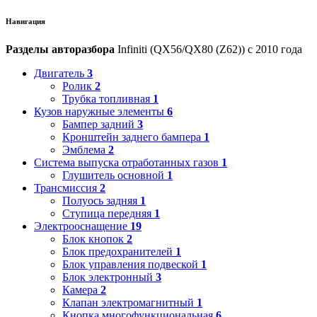
Навигация
Разделы авторазбора
Infiniti (QX56/QX80 (Z62)) с 2010 года
Двигатель
3
Ролик
2
Трубка топливная
1
Кузов наружные элементы
6
Бампер задний
3
Кронштейн заднего бампера
1
Эмблема
2
Система выпуска отработанных газов
1
Глушитель основной
1
Трансмиссия
2
Полуось задняя
1
Ступица передняя
1
Электрооснащение
19
Блок кнопок
2
Блок предохранителей
1
Блок управления подвеской
1
Блок электронный
3
Камера
2
Клапан электромагнитный
1
Кнопка многофункциональная
6