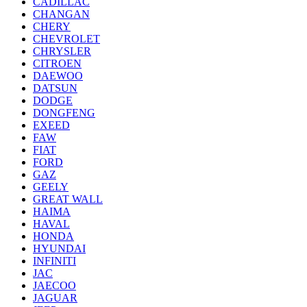
CADILLAC
CHANGAN
CHERY
CHEVROLET
CHRYSLER
CITROEN
DAEWOO
DATSUN
DODGE
DONGFENG
EXEED
FAW
FIAT
FORD
GAZ
GEELY
GREAT WALL
HAIMA
HAVAL
HONDA
HYUNDAI
INFINITI
JAC
JAECOO
JAGUAR