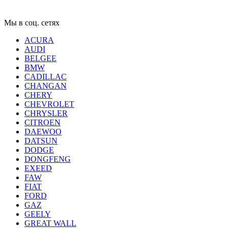
Мы в соц. сетях
ACURA
AUDI
BELGEE
BMW
CADILLAC
CHANGAN
CHERY
CHEVROLET
CHRYSLER
CITROEN
DAEWOO
DATSUN
DODGE
DONGFENG
EXEED
FAW
FIAT
FORD
GAZ
GEELY
GREAT WALL