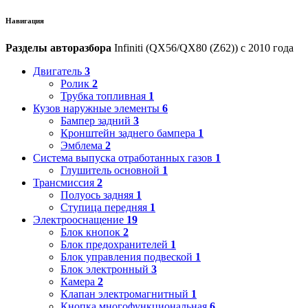
Навигация
Разделы авторазбора
Infiniti (QX56/QX80 (Z62)) с 2010 года
Двигатель
3
Ролик
2
Трубка топливная
1
Кузов наружные элементы
6
Бампер задний
3
Кронштейн заднего бампера
1
Эмблема
2
Система выпуска отработанных газов
1
Глушитель основной
1
Трансмиссия
2
Полуось задняя
1
Ступица передняя
1
Электрооснащение
19
Блок кнопок
2
Блок предохранителей
1
Блок управления подвеской
1
Блок электронный
3
Камера
2
Клапан электромагнитный
1
Кнопка многофункциональная
6