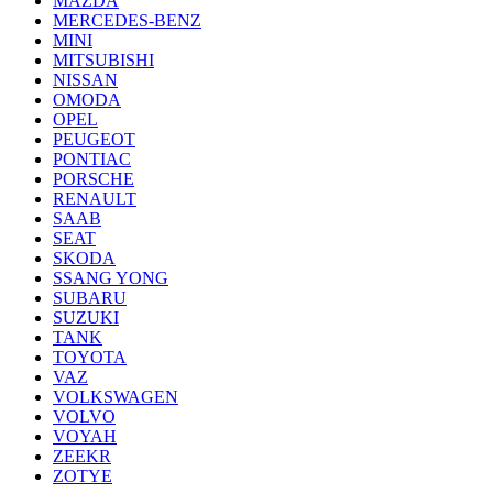
MAZDA
MERCEDES-BENZ
MINI
MITSUBISHI
NISSAN
OMODA
OPEL
PEUGEOT
PONTIAC
PORSCHE
RENAULT
SAAB
SEAT
SKODA
SSANG YONG
SUBARU
SUZUKI
TANK
TOYOTA
VAZ
VOLKSWAGEN
VOLVO
VOYAH
ZEEKR
ZOTYE