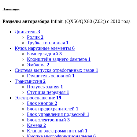
Навигация
Разделы авторазбора
Infiniti (QX56/QX80 (Z62)) с 2010 года
Двигатель
3
Ролик
2
Трубка топливная
1
Кузов наружные элементы
6
Бампер задний
3
Кронштейн заднего бампера
1
Эмблема
2
Система выпуска отработанных газов
1
Глушитель основной
1
Трансмиссия
2
Полуось задняя
1
Ступица передняя
1
Электрооснащение
19
Блок кнопок
2
Блок предохранителей
1
Блок управления подвеской
1
Блок электронный
3
Камера
2
Клапан электромагнитный
1
Кнопка многофункциональная
6