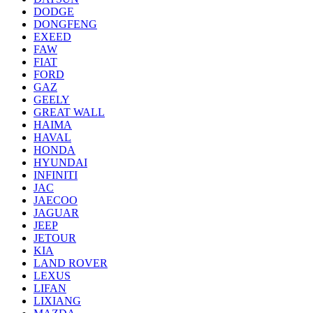
DODGE
DONGFENG
EXEED
FAW
FIAT
FORD
GAZ
GEELY
GREAT WALL
HAIMA
HAVAL
HONDA
HYUNDAI
INFINITI
JAC
JAECOO
JAGUAR
JEEP
JETOUR
KIA
LAND ROVER
LEXUS
LIFAN
LIXIANG