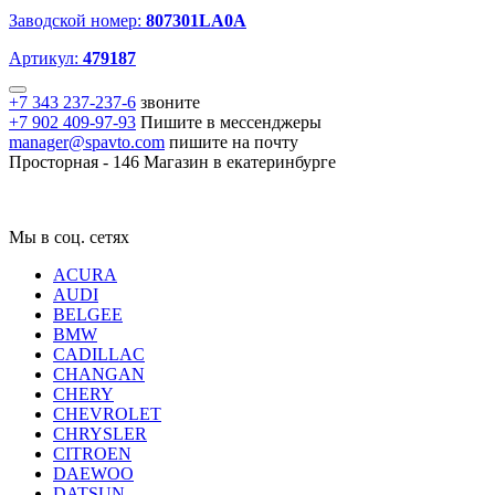
Заводской номер:
807301LA0A
Артикул:
479187
+7 343 237-237-6
звоните
+7 902 409-97-93
Пишите в мессенджеры
manager@spavto.com
пишите на почту
Просторная - 146
Магазин в екатеринбурге
Мы в соц. сетях
ACURA
AUDI
BELGEE
BMW
CADILLAC
CHANGAN
CHERY
CHEVROLET
CHRYSLER
CITROEN
DAEWOO
DATSUN