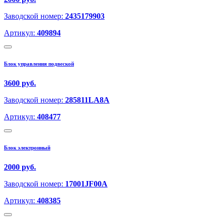
Заводской номер:
2435179903
Артикул:
409894
Блок управления подвеской
3600 руб.
Заводской номер:
285811LA8A
Артикул:
408477
Блок электронный
2000 руб.
Заводской номер:
17001JF00A
Артикул:
408385