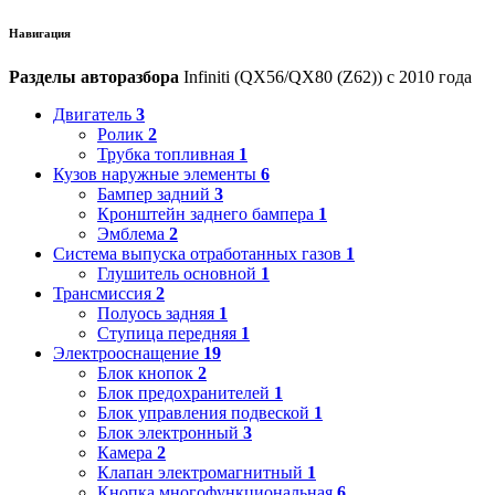
Навигация
Разделы авторазбора
Infiniti (QX56/QX80 (Z62)) с 2010 года
Двигатель
3
Ролик
2
Трубка топливная
1
Кузов наружные элементы
6
Бампер задний
3
Кронштейн заднего бампера
1
Эмблема
2
Система выпуска отработанных газов
1
Глушитель основной
1
Трансмиссия
2
Полуось задняя
1
Ступица передняя
1
Электрооснащение
19
Блок кнопок
2
Блок предохранителей
1
Блок управления подвеской
1
Блок электронный
3
Камера
2
Клапан электромагнитный
1
Кнопка многофункциональная
6