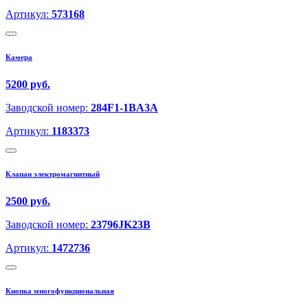
Артикул:
573168
Камера
5200 руб.
Заводской номер:
284F1-1BA3A
Артикул:
1183373
Клапан электромагнитный
2500 руб.
Заводской номер:
23796JK23B
Артикул:
1472736
Кнопка многофункциональная