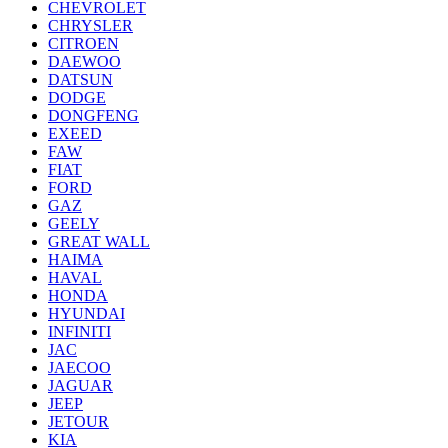
CHEVROLET
CHRYSLER
CITROEN
DAEWOO
DATSUN
DODGE
DONGFENG
EXEED
FAW
FIAT
FORD
GAZ
GEELY
GREAT WALL
HAIMA
HAVAL
HONDA
HYUNDAI
INFINITI
JAC
JAECOO
JAGUAR
JEEP
JETOUR
KIA