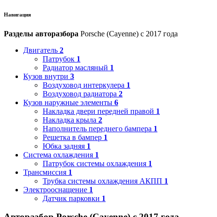
Навигация
Разделы авторазбора
Porsche (Cayenne) с 2017 года
Двигатель
2
Патрубок
1
Радиатор масляный
1
Кузов внутри
3
Воздуховод интеркулера
1
Воздуховод радиатора
2
Кузов наружные элементы
6
Накладка двери передней правой
1
Накладка крыла
2
Наполнитель переднего бампера
1
Решетка в бампер
1
Юбка задняя
1
Система охлаждения
1
Патрубок системы охлаждения
1
Трансмиссия
1
Трубка системы охлаждения АКПП
1
Электрооснащение
1
Датчик парковки
1
Авторазбор Porsche (Cayenne) с 2017 года