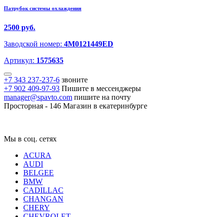
Патрубок системы охлаждения
2500 руб.
Заводской номер:
4M0121449ED
Артикул:
1575635
+7 343 237-237-6
звоните
+7 902 409-97-93
Пишите в мессенджеры
manager@spavto.com
пишите на почту
Просторная - 146
Магазин в екатеринбурге
Мы в соц. сетях
ACURA
AUDI
BELGEE
BMW
CADILLAC
CHANGAN
CHERY
CHEVROLET