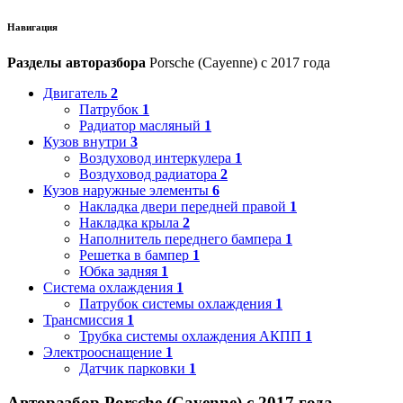
Навигация
Разделы авторазбора
Porsche (Cayenne) с 2017 года
Двигатель
2
Патрубок
1
Радиатор масляный
1
Кузов внутри
3
Воздуховод интеркулера
1
Воздуховод радиатора
2
Кузов наружные элементы
6
Накладка двери передней правой
1
Накладка крыла
2
Наполнитель переднего бампера
1
Решетка в бампер
1
Юбка задняя
1
Система охлаждения
1
Патрубок системы охлаждения
1
Трансмиссия
1
Трубка системы охлаждения АКПП
1
Электрооснащение
1
Датчик парковки
1
Авторазбор Porsche (Cayenne) с 2017 года