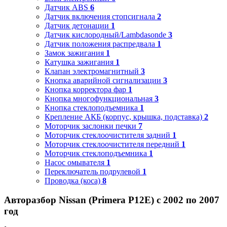
Датчик ABS
6
Датчик включения стопсигнала
2
Датчик детонации
1
Датчик кислородный/Lambdasonde
3
Датчик положения распредвала
1
Замок зажигания
1
Катушка зажигания
1
Клапан электромагнитный
3
Кнопка аварийной сигнализации
3
Кнопка корректора фар
1
Кнопка многофункциональная
3
Кнопка стеклоподъемника
1
Крепление АКБ (корпус, крышка, подставка)
2
Моторчик заслонки печки
7
Моторчик стеклоочистителя задний
1
Моторчик стеклоочистителя передний
1
Моторчик стеклоподъемника
1
Насос омывателя
1
Переключатель подрулевой
1
Проводка (коса)
8
Авторазбор Nissan (Primera P12E) с 2002 по 2007
год