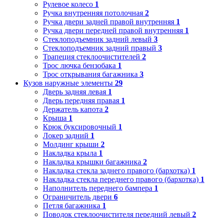
Рулевое колесо
1
Ручка внутренняя потолочная
2
Ручка двери задней правой внутренняя
1
Ручка двери передней правой внутренняя
1
Стеклоподъемник задний левый
3
Стеклоподъемник задний правый
3
Трапеция стеклоочистителей
2
Трос лючка бензобака
1
Трос открывания багажника
3
Кузов наружные элементы
29
Дверь задняя левая
1
Дверь передняя правая
1
Держатель капота
2
Крыша
1
Крюк буксировочный
1
Локер задний
1
Молдинг крыши
2
Накладка крыла
1
Накладка крышки багажника
2
Накладка стекла заднего правого (бархотка)
1
Накладка стекла переднего правого (бархотка)
1
Наполнитель переднего бампера
1
Ограничитель двери
6
Петля багажника
1
Поводок стеклоочистителя передний левый
2