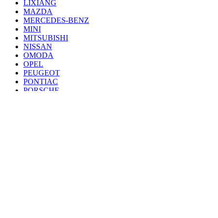
LIXIANG
MAZDA
MERCEDES-BENZ
MINI
MITSUBISHI
NISSAN
OMODA
OPEL
PEUGEOT
PONTIAC
PORSCHE
RENAULT
SAAB
SEAT
SKODA
SSANG YONG
SUBARU
SUZUKI
TANK
TOYOTA
VAZ
VOLKSWAGEN
VOLVO
VOYAH
ZEEKR