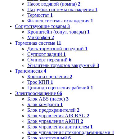
Насос водяной (помпа)
2
Патрубок системы охлаждения
1
Термостат
1
Фланец системы охлаждения
1
Сопутствующие товары
3
Кронштейн (сопут. товары)
1
Микрофон
2
Тормозная система
11
Диск тормозной передний
1
Суппорт задний
1
Суппорт передний
6
Усилитель тормозов вакуумный
3
Трансмиссия
4
Корзина сцепления
2
Трос КПП
1
Цилиндр сцепления рабочий
1
Электрооснащение
66
Блок ABS (насос)
3
Блок комфорта
1
Блок предохранителей
2
Блок управления AIR BAG
2
Блок управления АКПП
2
Блок управления двигателем
1
Блок управления стеклоподъемниками
1
Блок электронный
6