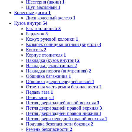
Шестерня (шкив)
1
Щуп масляный
1
Колесные диски
1
Диск колесный железо
1
Кузов внутри
54
Бак топливный
3
Бардачок
3
Кожух рулевой колонки
1
Козырек солнцезащитный (внутри)
3
Консоль
2
Корпус отопителя
1
Накладка (кузов внутри)
2
Накладка декоративная
2
Накладка порога (внутренняя)
2
Обшивка багажника
1
Обшивка двери передней левой
1
Ответная часть ремня безопасности
2
Педаль газа
1
Пепельница
1
Петля двери задней левой верхняя
3
Петля двери задней правой верхняя
3
Петля двери задней правой нижняя
1
Петля двери передней правой верхняя
1
Подушка безопасности боковая
2
Ремень безопасности
2