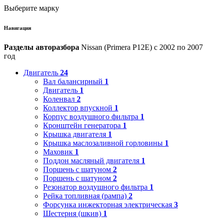
Выберите марку
Навигация
Разделы авторазбора
Nissan (Primera P12E) с 2002 по 2007
год
Двигатель
24
Вал балансирный
1
Двигатель
1
Коленвал
2
Коллектор впускной
1
Корпус воздушного фильтра
1
Кронштейн генератора
1
Крышка двигателя
1
Крышка маслозаливной горловины
1
Маховик
1
Поддон масляный двигателя
1
Поршень с шатуном
2
Поршень с шатуном
2
Резонатор воздушного фильтра
1
Рейка топливная (рампа)
2
Форсунка инжекторная электрическая
3
Шестерня (шкив)
1