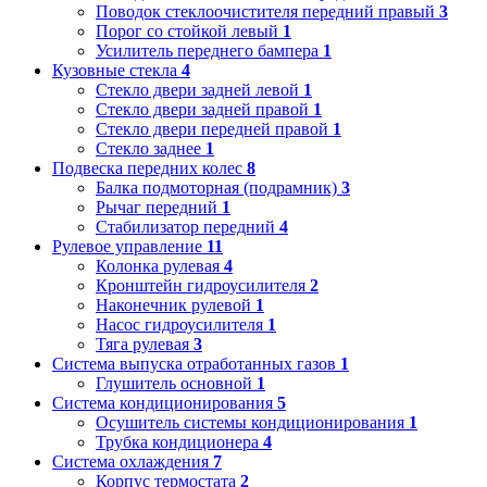
Поводок стеклоочистителя передний правый
3
Порог со стойкой левый
1
Усилитель переднего бампера
1
Кузовные стекла
4
Стекло двери задней левой
1
Стекло двери задней правой
1
Стекло двери передней правой
1
Стекло заднее
1
Подвеска передних колес
8
Балка подмоторная (подрамник)
3
Рычаг передний
1
Стабилизатор передний
4
Рулевое управление
11
Колонка рулевая
4
Кронштейн гидроусилителя
2
Наконечник рулевой
1
Насос гидроусилителя
1
Тяга рулевая
3
Система выпуска отработанных газов
1
Глушитель основной
1
Система кондиционирования
5
Осушитель системы кондиционирования
1
Трубка кондиционера
4
Система охлаждения
7
Корпус термостата
2