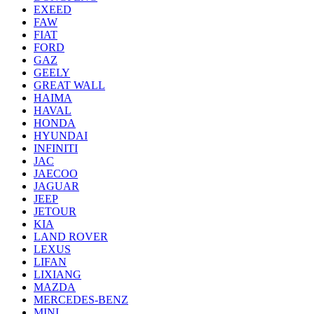
EXEED
FAW
FIAT
FORD
GAZ
GEELY
GREAT WALL
HAIMA
HAVAL
HONDA
HYUNDAI
INFINITI
JAC
JAECOO
JAGUAR
JEEP
JETOUR
KIA
LAND ROVER
LEXUS
LIFAN
LIXIANG
MAZDA
MERCEDES-BENZ
MINI