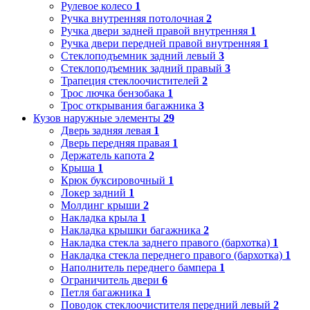
Рулевое колесо
1
Ручка внутренняя потолочная
2
Ручка двери задней правой внутренняя
1
Ручка двери передней правой внутренняя
1
Стеклоподъемник задний левый
3
Стеклоподъемник задний правый
3
Трапеция стеклоочистителей
2
Трос лючка бензобака
1
Трос открывания багажника
3
Кузов наружные элементы
29
Дверь задняя левая
1
Дверь передняя правая
1
Держатель капота
2
Крыша
1
Крюк буксировочный
1
Локер задний
1
Молдинг крыши
2
Накладка крыла
1
Накладка крышки багажника
2
Накладка стекла заднего правого (бархотка)
1
Накладка стекла переднего правого (бархотка)
1
Наполнитель переднего бампера
1
Ограничитель двери
6
Петля багажника
1
Поводок стеклоочистителя передний левый
2