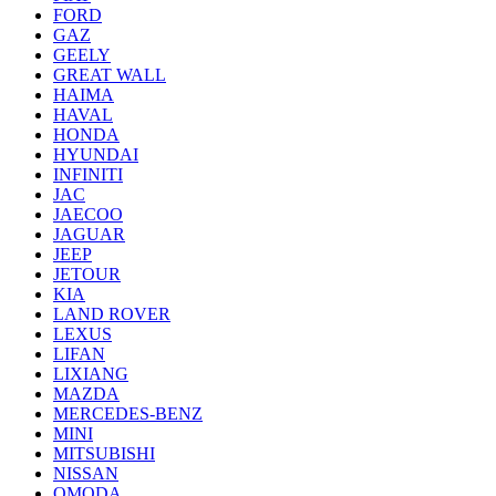
FORD
GAZ
GEELY
GREAT WALL
HAIMA
HAVAL
HONDA
HYUNDAI
INFINITI
JAC
JAECOO
JAGUAR
JEEP
JETOUR
KIA
LAND ROVER
LEXUS
LIFAN
LIXIANG
MAZDA
MERCEDES-BENZ
MINI
MITSUBISHI
NISSAN
OMODA