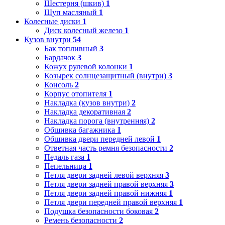
Шестерня (шкив)
1
Щуп масляный
1
Колесные диски
1
Диск колесный железо
1
Кузов внутри
54
Бак топливный
3
Бардачок
3
Кожух рулевой колонки
1
Козырек солнцезащитный (внутри)
3
Консоль
2
Корпус отопителя
1
Накладка (кузов внутри)
2
Накладка декоративная
2
Накладка порога (внутренняя)
2
Обшивка багажника
1
Обшивка двери передней левой
1
Ответная часть ремня безопасности
2
Педаль газа
1
Пепельница
1
Петля двери задней левой верхняя
3
Петля двери задней правой верхняя
3
Петля двери задней правой нижняя
1
Петля двери передней правой верхняя
1
Подушка безопасности боковая
2
Ремень безопасности
2