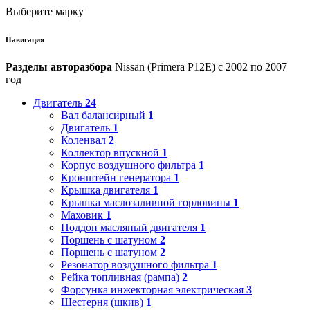
Выберите марку
Навигация
Разделы авторазбора
Nissan (Primera P12E) с 2002 по 2007
год
Двигатель
24
Вал балансирный
1
Двигатель
1
Коленвал
2
Коллектор впускной
1
Корпус воздушного фильтра
1
Кронштейн генератора
1
Крышка двигателя
1
Крышка маслозаливной горловины
1
Маховик
1
Поддон масляный двигателя
1
Поршень с шатуном
2
Поршень с шатуном
2
Резонатор воздушного фильтра
1
Рейка топливная (рампа)
2
Форсунка инжекторная электрическая
3
Шестерня (шкив)
1