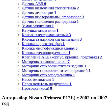
Датчик ABS
6
Датчик включения стопсигнала
2
Датчик детонации
1
Датчик кислородный/Lambdasonde
3
Датчик положения распредвала
1
Замок зажигания
1
Катушка зажигания
1
Клапан электромагнитный
3
Кнопка аварийной сигнализации
3
Кнопка корректора фар
1
Кнопка многофункциональная
3
Кнопка стеклоподъемника
1
Крепление АКБ (корпус, крышка, подставка)
2
Моторчик заслонки печки
7
Моторчик стеклоочистителя задний
1
Моторчик стеклоочистителя передний
1
Моторчик стеклоподъемника
1
Насос омывателя
1
Переключатель подрулевой
1
Проводка (коса)
8
Авторазбор Nissan (Primera P12E) с 2002 по 2007
год