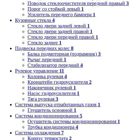
Поводок стеклоочистителя передний правый
3
Порог со стойкой левый
1
Усилитель переднего бампера
1
Кузовные стекла
4
Стекло двери задней левой
1
Стекло двери задней правой
1
Стекло двери передней правой
1
Стекло заднее
1
Подвеска передних колес
8
Балка подмоторная (подрамник)
3
Рычаг передний
1
Стабилизатор передний
4
Рулевое управление
11
Колонка рулевая
4
Кронштейн гидроусилителя
2
Наконечник рулевой
1
Насос гидроусилителя
1
Тяга рулевая
3
Система выпуска отработанных газов
1
Глушитель основной
1
Система кондиционирования
5
Осушитель системы кондиционирования
1
Трубка кондиционера
4
Система охлаждения
7
Корпус термостата
2