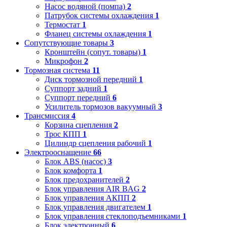
Насос водяной (помпа)
2
Патрубок системы охлаждения
1
Термостат
1
Фланец системы охлаждения
1
Сопутствующие товары
3
Кронштейн (сопут. товары)
1
Микрофон
2
Тормозная система
11
Диск тормозной передний
1
Суппорт задний
1
Суппорт передний
6
Усилитель тормозов вакуумный
3
Трансмиссия
4
Корзина сцепления
2
Трос КПП
1
Цилиндр сцепления рабочий
1
Электрооснащение
66
Блок ABS (насос)
3
Блок комфорта
1
Блок предохранителей
2
Блок управления AIR BAG
2
Блок управления АКПП
2
Блок управления двигателем
1
Блок управления стеклоподъемниками
1
Блок электронный
6