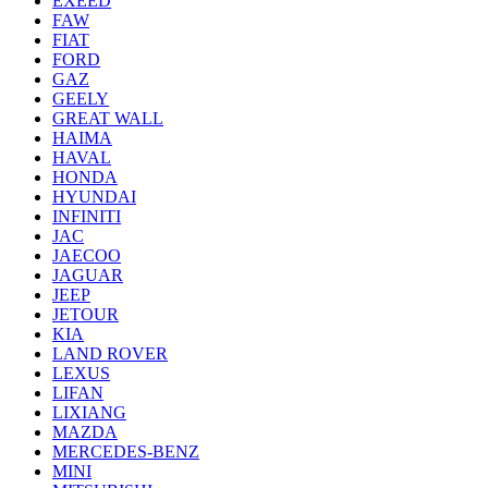
EXEED
FAW
FIAT
FORD
GAZ
GEELY
GREAT WALL
HAIMA
HAVAL
HONDA
HYUNDAI
INFINITI
JAC
JAECOO
JAGUAR
JEEP
JETOUR
KIA
LAND ROVER
LEXUS
LIFAN
LIXIANG
MAZDA
MERCEDES-BENZ
MINI