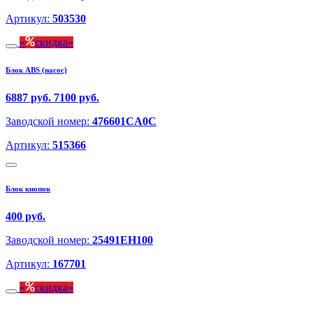
Артикул:
503530
скидка
Блок ABS (насос)
6887 руб.
7100 руб.
Заводской номер:
476601CA0C
Артикул:
515366
Блок кнопок
400 руб.
Заводской номер:
25491EH100
Артикул:
167701
скидка