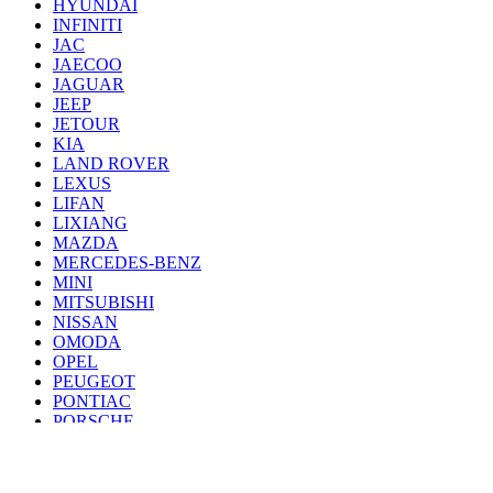
HYUNDAI
INFINITI
JAC
JAECOO
JAGUAR
JEEP
JETOUR
KIA
LAND ROVER
LEXUS
LIFAN
LIXIANG
MAZDA
MERCEDES-BENZ
MINI
MITSUBISHI
NISSAN
OMODA
OPEL
PEUGEOT
PONTIAC
PORSCHE
RENAULT
SAAB
SEAT