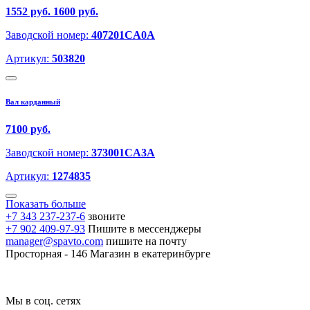
1552 руб.
1600 руб.
Заводской номер:
407201CA0A
Артикул:
503820
Вал карданный
7100 руб.
Заводской номер:
373001CA3A
Артикул:
1274835
Показать больше
+7 343 237-237-6
звоните
+7 902 409-97-93
Пишите в мессенджеры
manager@spavto.com
пишите на почту
Просторная - 146
Магазин в екатеринбурге
Мы в соц. сетях