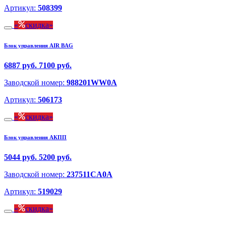
Артикул:
508399
скидка
Блок управления AIR BAG
6887 руб.
7100 руб.
Заводской номер:
988201WW0A
Артикул:
506173
скидка
Блок управления АКПП
5044 руб.
5200 руб.
Заводской номер:
237511CA0A
Артикул:
519029
скидка