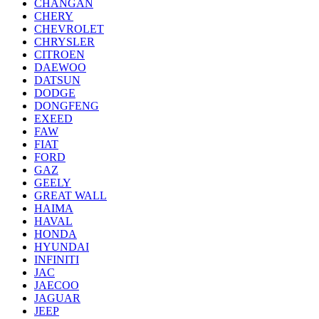
CHANGAN
CHERY
CHEVROLET
CHRYSLER
CITROEN
DAEWOO
DATSUN
DODGE
DONGFENG
EXEED
FAW
FIAT
FORD
GAZ
GEELY
GREAT WALL
HAIMA
HAVAL
HONDA
HYUNDAI
INFINITI
JAC
JAECOO
JAGUAR
JEEP