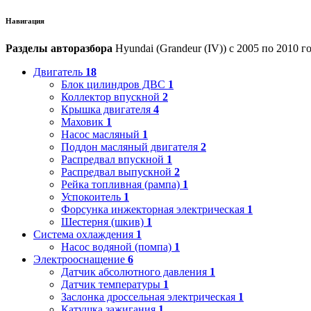
Навигация
Разделы авторазбора
Hyundai (Grandeur (IV)) с 2005 по 2010 г
Двигатель
18
Блок цилиндров ДВС
1
Коллектор впускной
2
Крышка двигателя
4
Маховик
1
Насос масляный
1
Поддон масляный двигателя
2
Распредвал впускной
1
Распредвал выпускной
2
Рейка топливная (рампа)
1
Успокоитель
1
Форсунка инжекторная электрическая
1
Шестерня (шкив)
1
Система охлаждения
1
Насос водяной (помпа)
1
Электрооснащение
6
Датчик абсолютного давления
1
Датчик температуры
1
Заслонка дроссельная электрическая
1
Катушка зажигания
1