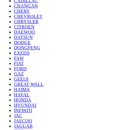
CADILLAC
CHANGAN
CHERY
CHEVROLET
CHRYSLER
CITROEN
DAEWOO
DATSUN
DODGE
DONGFENG
EXEED
FAW
FIAT
FORD
GAZ
GEELY
GREAT WALL
HAIMA
HAVAL
HONDA
HYUNDAI
INFINITI
JAC
JAECOO
JAGUAR