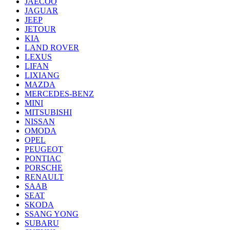
JAECOO
JAGUAR
JEEP
JETOUR
KIA
LAND ROVER
LEXUS
LIFAN
LIXIANG
MAZDA
MERCEDES-BENZ
MINI
MITSUBISHI
NISSAN
OMODA
OPEL
PEUGEOT
PONTIAC
PORSCHE
RENAULT
SAAB
SEAT
SKODA
SSANG YONG
SUBARU