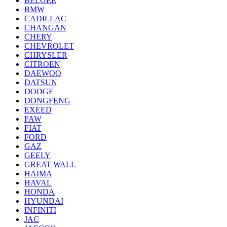
BELGEE
BMW
CADILLAC
CHANGAN
CHERY
CHEVROLET
CHRYSLER
CITROEN
DAEWOO
DATSUN
DODGE
DONGFENG
EXEED
FAW
FIAT
FORD
GAZ
GEELY
GREAT WALL
HAIMA
HAVAL
HONDA
HYUNDAI
INFINITI
JAC