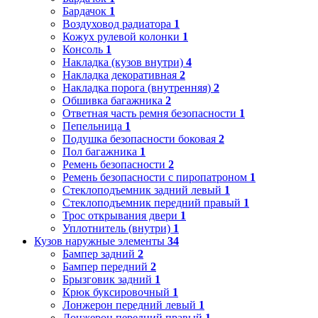
Бардачок
1
Воздуховод радиатора
1
Кожух рулевой колонки
1
Консоль
1
Накладка (кузов внутри)
4
Накладка декоративная
2
Накладка порога (внутренняя)
2
Обшивка багажника
2
Ответная часть ремня безопасности
1
Пепельница
1
Подушка безопасности боковая
2
Пол багажника
1
Ремень безопасности
2
Ремень безопасности с пиропатроном
1
Стеклоподъемник задний левый
1
Стеклоподъемник передний правый
1
Трос открывания двери
1
Уплотнитель (внутри)
1
Кузов наружные элементы
34
Бампер задний
2
Бампер передний
2
Брызговик задний
1
Крюк буксировочный
1
Лонжерон передний левый
1
Лонжерон передний правый
1