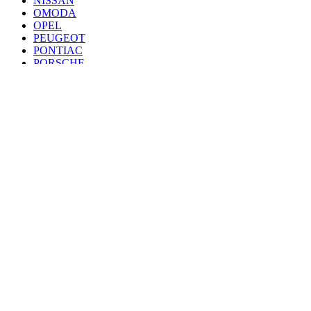
NISSAN
OMODA
OPEL
PEUGEOT
PONTIAC
PORSCHE
RENAULT
SAAB
SEAT
SKODA
SSANG YONG
SUBARU
SUZUKI
TANK
TOYOTA
VAZ
VOLKSWAGEN
VOLVO
VOYAH
ZEEKR
ZOTYE
© 2010 - 2024 магазин Спасай Авто
Все материалы на сайте
принадлежат администрации
Пользуясь сайтом, вы
соглашаетесь с его политикой
Разработка и продвижение