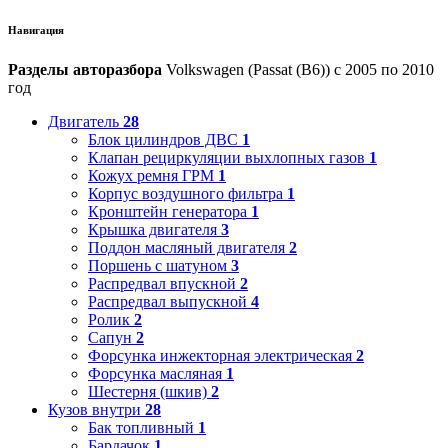
Навигация
Разделы авторазбора
Volkswagen (Passat (B6)) с 2005 по 2010
год
Двигатель
28
Блок цилиндров ДВС
1
Клапан рециркуляции выхлопных газов
1
Кожух ремня ГРМ
1
Корпус воздушного фильтра
1
Кронштейн генератора
1
Крышка двигателя
3
Поддон масляный двигателя
2
Поршень с шатуном
3
Распредвал впускной
2
Распредвал выпускной
4
Ролик
2
Сапун
2
Форсунка инжекторная электрическая
2
Форсунка масляная
1
Шестерня (шкив)
2
Кузов внутри
28
Бак топливный
1
Бардачок
1