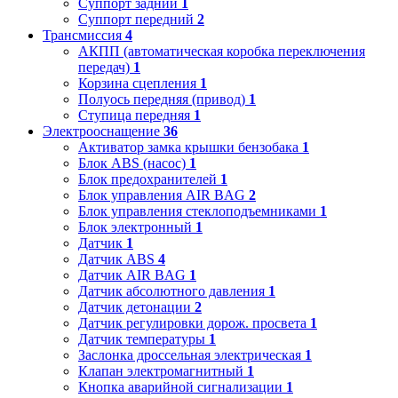
Суппорт задний
1
Суппорт передний
2
Трансмиссия
4
АКПП (автоматическая коробка переключения
передач)
1
Корзина сцепления
1
Полуось передняя (привод)
1
Ступица передняя
1
Электрооснащение
36
Активатор замка крышки бензобака
1
Блок ABS (насос)
1
Блок предохранителей
1
Блок управления AIR BAG
2
Блок управления стеклоподъемниками
1
Блок электронный
1
Датчик
1
Датчик ABS
4
Датчик AIR BAG
1
Датчик абсолютного давления
1
Датчик детонации
2
Датчик регулировки дорож. просвета
1
Датчик температуры
1
Заслонка дроссельная электрическая
1
Клапан электромагнитный
1
Кнопка аварийной сигнализации
1