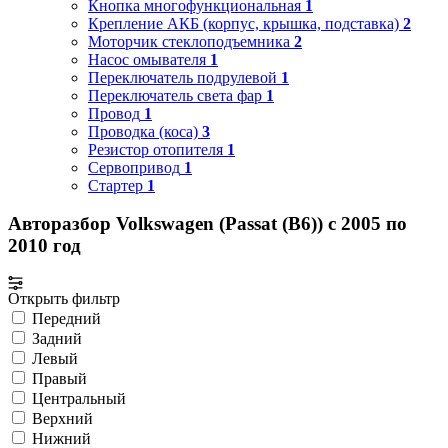
Кнопка многофункциональная
1
Крепление АКБ (корпус, крышка, подставка)
2
Моторчик стеклоподъемника
2
Насос омывателя
1
Переключатель подрулевой
1
Переключатель света фар
1
Провод
1
Проводка (коса)
3
Резистор отопителя
1
Сервопривод
1
Стартер
1
Авторазбор Volkswagen (Passat (B6)) с 2005 по
2010 год
Открыть фильтр
Передний
Задний
Левый
Правый
Центральный
Верхний
Нижний