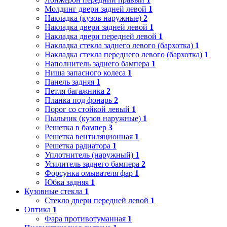
Молдинг двери задней левой
1
Накладка (кузов наружные)
2
Накладка двери задней левой
1
Накладка двери передней левой
1
Накладка стекла заднего левого (бархотка)
1
Накладка стекла переднего левого (бархотка)
1
Наполнитель заднего бампера
1
Ниша запасного колеса
1
Панель задняя
1
Петля багажника
2
Планка под фонарь
2
Порог со стойкой левый
1
Пыльник (кузов наружные)
1
Решетка в бампер
3
Решетка вентиляционная
1
Решетка радиатора
1
Уплотнитель (наружный)
1
Усилитель заднего бампера
2
Форсунка омывателя фар
1
Юбка задняя
1
Кузовные стекла
1
Стекло двери передней левой
1
Оптика
1
Фара противотуманная
1