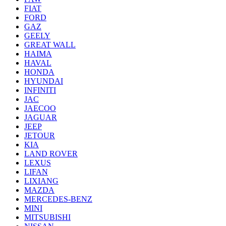
FIAT
FORD
GAZ
GEELY
GREAT WALL
HAIMA
HAVAL
HONDA
HYUNDAI
INFINITI
JAC
JAECOO
JAGUAR
JEEP
JETOUR
KIA
LAND ROVER
LEXUS
LIFAN
LIXIANG
MAZDA
MERCEDES-BENZ
MINI
MITSUBISHI