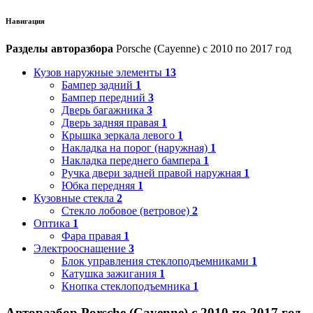
Навигация
Разделы авторазбора
Porsche (Cayenne) с 2010 по 2017 год
Кузов наружные элементы
13
Бампер задний
1
Бампер передний
3
Дверь багажника
3
Дверь задняя правая
1
Крышка зеркала левого
1
Накладка на порог (наружная)
1
Накладка переднего бампера
1
Ручка двери задней правой наружная
1
Юбка передняя
1
Кузовные стекла
2
Стекло лобовое (ветровое)
2
Оптика
1
Фара правая
1
Электрооснащение
3
Блок управления стеклоподъемниками
1
Катушка зажигания
1
Кнопка стеклоподъемника
1
Авторазбор Porsche (Cayenne) с 2010 по 2017 год