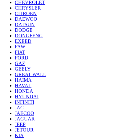
CHEVROLET
CHRYSLER
CITROEN
DAEWOO
DATSUN
DODGE
DONGFENG
EXEED
FAW
FIAT
FORD
GAZ
GEELY
GREAT WALL
HAIMA
HAVAL
HONDA
HYUNDAI
INFINITI
JAC
JAECOO
JAGUAR
JEEP
JETOUR
KIA