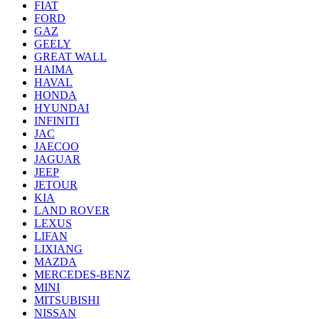
FIAT
FORD
GAZ
GEELY
GREAT WALL
HAIMA
HAVAL
HONDA
HYUNDAI
INFINITI
JAC
JAECOO
JAGUAR
JEEP
JETOUR
KIA
LAND ROVER
LEXUS
LIFAN
LIXIANG
MAZDA
MERCEDES-BENZ
MINI
MITSUBISHI
NISSAN