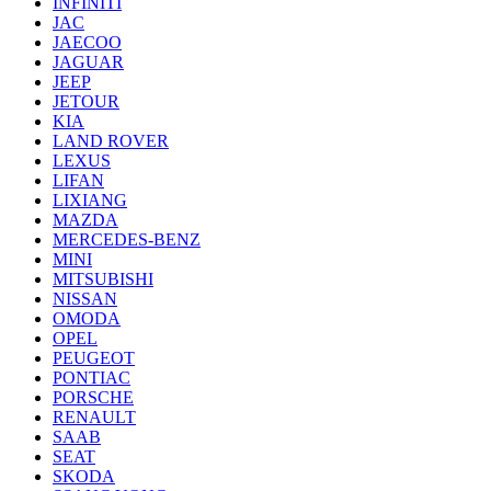
INFINITI
JAC
JAECOO
JAGUAR
JEEP
JETOUR
KIA
LAND ROVER
LEXUS
LIFAN
LIXIANG
MAZDA
MERCEDES-BENZ
MINI
MITSUBISHI
NISSAN
OMODA
OPEL
PEUGEOT
PONTIAC
PORSCHE
RENAULT
SAAB
SEAT
SKODA