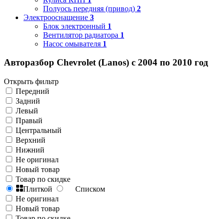
Полуось передняя (привод)
2
Электрооснащение
3
Блок электронный
1
Вентилятор радиатора
1
Насос омывателя
1
Авторазбор Chevrolet (Lanos) с 2004 по 2010 год
Открыть фильтр
Передний
Задний
Левый
Правый
Центральный
Верхний
Нижний
Не оригинал
Новый товар
Товар по скидке
Плиткой
Списком
Не оригинал
Новый товар
Товар по скидке