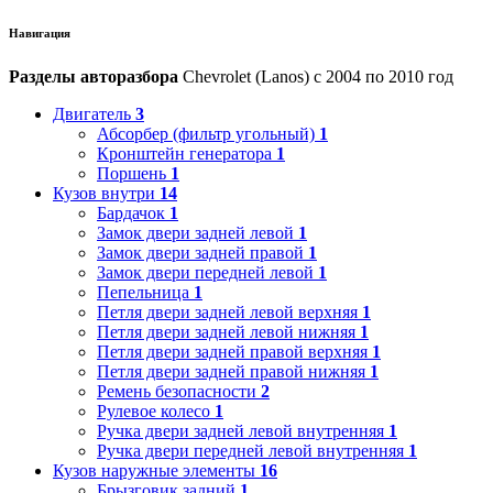
Навигация
Разделы авторазбора
Chevrolet (Lanos) с 2004 по 2010 год
Двигатель
3
Абсорбер (фильтр угольный)
1
Кронштейн генератора
1
Поршень
1
Кузов внутри
14
Бардачок
1
Замок двери задней левой
1
Замок двери задней правой
1
Замок двери передней левой
1
Пепельница
1
Петля двери задней левой верхняя
1
Петля двери задней левой нижняя
1
Петля двери задней правой верхняя
1
Петля двери задней правой нижняя
1
Ремень безопасности
2
Рулевое колесо
1
Ручка двери задней левой внутренняя
1
Ручка двери передней левой внутренняя
1
Кузов наружные элементы
16
Брызговик задний
1