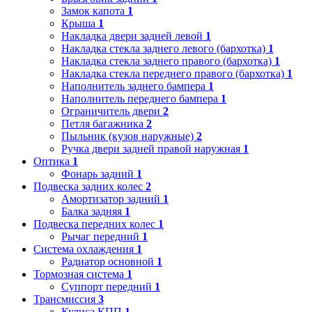
Замок капота
1
Крыша
1
Накладка двери задней левой
1
Накладка стекла заднего левого (бархотка)
1
Накладка стекла заднего правого (бархотка)
1
Накладка стекла переднего правого (бархотка)
1
Наполнитель заднего бампера
1
Наполнитель переднего бампера
1
Ограничитель двери
2
Петля багажника
2
Пыльник (кузов наружные)
2
Ручка двери задней правой наружная
1
Оптика
1
Фонарь задний
1
Подвеска задних колес
2
Амортизатор задний
1
Балка задняя
1
Подвеска передних колес
1
Рычаг передний
1
Система охлаждения
1
Радиатор основной
1
Тормозная система
1
Суппорт передний
1
Трансмиссия
3
Кулиса КПП
1