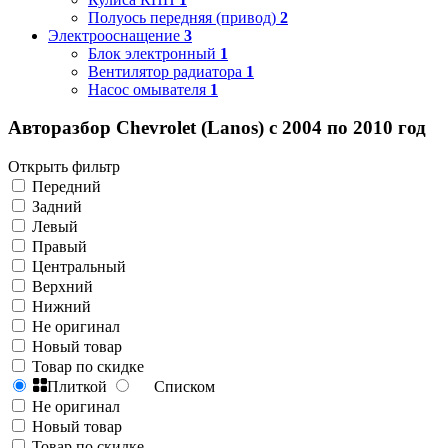
Полуось передняя (привод)
2
Электрооснащение
3
Блок электронный
1
Вентилятор радиатора
1
Насос омывателя
1
Авторазбор Chevrolet (Lanos) с 2004 по 2010 год
Открыть фильтр
Передний
Задний
Левый
Правый
Центральный
Верхний
Нижний
Не оригинал
Новый товар
Товар по скидке
Плиткой
Списком
Не оригинал
Новый товар
Товар по скидке