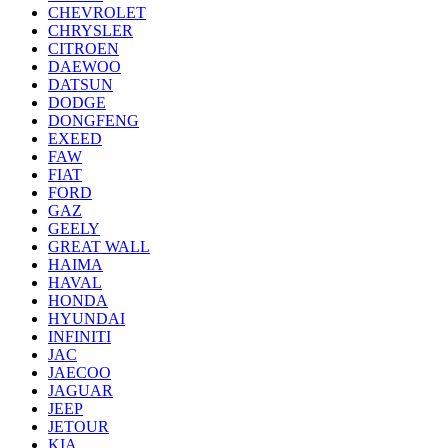
CHEVROLET
CHRYSLER
CITROEN
DAEWOO
DATSUN
DODGE
DONGFENG
EXEED
FAW
FIAT
FORD
GAZ
GEELY
GREAT WALL
HAIMA
HAVAL
HONDA
HYUNDAI
INFINITI
JAC
JAECOO
JAGUAR
JEEP
JETOUR
KIA