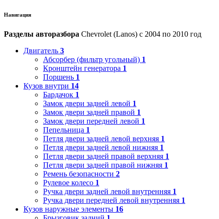
Навигация
Разделы авторазбора
Chevrolet (Lanos) с 2004 по 2010 год
Двигатель
3
Абсорбер (фильтр угольный)
1
Кронштейн генератора
1
Поршень
1
Кузов внутри
14
Бардачок
1
Замок двери задней левой
1
Замок двери задней правой
1
Замок двери передней левой
1
Пепельница
1
Петля двери задней левой верхняя
1
Петля двери задней левой нижняя
1
Петля двери задней правой верхняя
1
Петля двери задней правой нижняя
1
Ремень безопасности
2
Рулевое колесо
1
Ручка двери задней левой внутренняя
1
Ручка двери передней левой внутренняя
1
Кузов наружные элементы
16
Брызговик задний
1