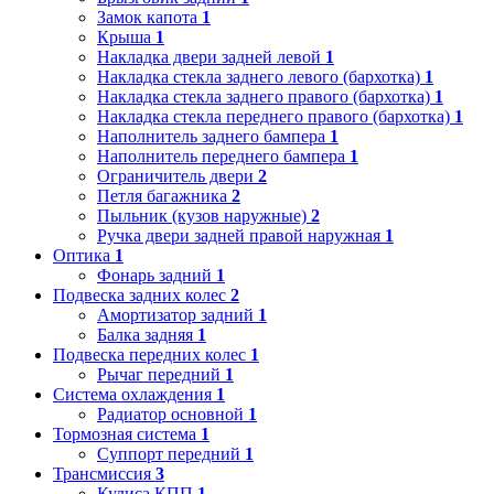
Замок капота
1
Крыша
1
Накладка двери задней левой
1
Накладка стекла заднего левого (бархотка)
1
Накладка стекла заднего правого (бархотка)
1
Накладка стекла переднего правого (бархотка)
1
Наполнитель заднего бампера
1
Наполнитель переднего бампера
1
Ограничитель двери
2
Петля багажника
2
Пыльник (кузов наружные)
2
Ручка двери задней правой наружная
1
Оптика
1
Фонарь задний
1
Подвеска задних колес
2
Амортизатор задний
1
Балка задняя
1
Подвеска передних колес
1
Рычаг передний
1
Система охлаждения
1
Радиатор основной
1
Тормозная система
1
Суппорт передний
1
Трансмиссия
3
Кулиса КПП
1