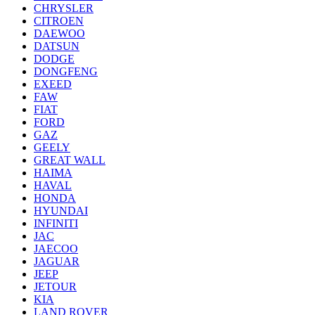
CHRYSLER
CITROEN
DAEWOO
DATSUN
DODGE
DONGFENG
EXEED
FAW
FIAT
FORD
GAZ
GEELY
GREAT WALL
HAIMA
HAVAL
HONDA
HYUNDAI
INFINITI
JAC
JAECOO
JAGUAR
JEEP
JETOUR
KIA
LAND ROVER