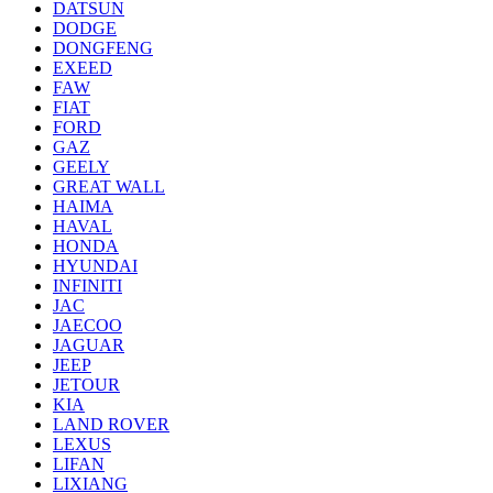
DATSUN
DODGE
DONGFENG
EXEED
FAW
FIAT
FORD
GAZ
GEELY
GREAT WALL
HAIMA
HAVAL
HONDA
HYUNDAI
INFINITI
JAC
JAECOO
JAGUAR
JEEP
JETOUR
KIA
LAND ROVER
LEXUS
LIFAN
LIXIANG