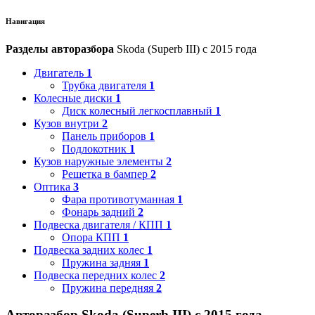
Навигация
Разделы авторазбора
Skoda (Superb III) с 2015 года
Двигатель
1
Трубка двигателя
1
Колесные диски
1
Диск колесный легкосплавный
1
Кузов внутри
2
Панель приборов
1
Подлокотник
1
Кузов наружные элементы
2
Решетка в бампер
2
Оптика
3
Фара противотуманная
1
Фонарь задний
2
Подвеска двигателя / КПП
1
Опора КПП
1
Подвеска задних колес
1
Пружина задняя
1
Подвеска передних колес
2
Пружина передняя
2
Авторазбор Skoda (Superb III) с 2015 года