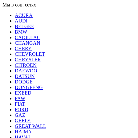
Мы в соц. сетях
ACURA
AUDI
BELGEE
BMW
CADILLAC
CHANGAN
CHERY
CHEVROLET
CHRYSLER
CITROEN
DAEWOO
DATSUN
DODGE
DONGFENG
EXEED
FAW
FIAT
FORD
GAZ
GEELY
GREAT WALL
HAIMA
HAVAL