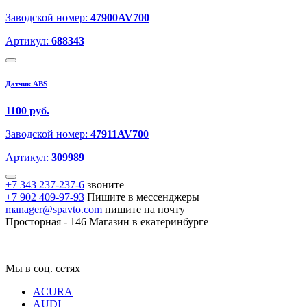
Заводской номер:
47900AV700
Артикул:
688343
Датчик ABS
1100 руб.
Заводской номер:
47911AV700
Артикул:
309989
+7 343 237-237-6
звоните
+7 902 409-97-93
Пишите в мессенджеры
manager@spavto.com
пишите на почту
Просторная - 146
Магазин в екатеринбурге
Мы в соц. сетях
ACURA
AUDI