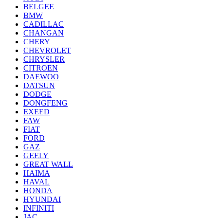
BELGEE
BMW
CADILLAC
CHANGAN
CHERY
CHEVROLET
CHRYSLER
CITROEN
DAEWOO
DATSUN
DODGE
DONGFENG
EXEED
FAW
FIAT
FORD
GAZ
GEELY
GREAT WALL
HAIMA
HAVAL
HONDA
HYUNDAI
INFINITI
JAC