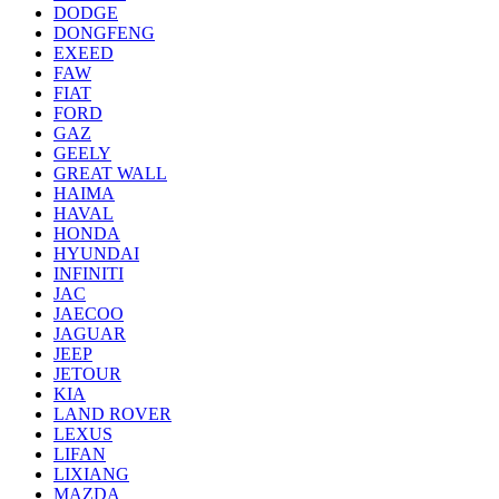
DODGE
DONGFENG
EXEED
FAW
FIAT
FORD
GAZ
GEELY
GREAT WALL
HAIMA
HAVAL
HONDA
HYUNDAI
INFINITI
JAC
JAECOO
JAGUAR
JEEP
JETOUR
KIA
LAND ROVER
LEXUS
LIFAN
LIXIANG
MAZDA