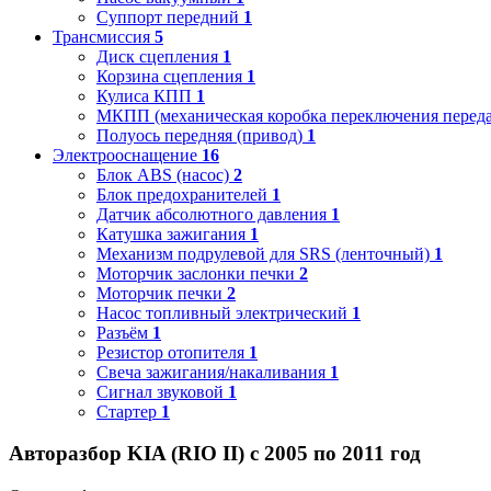
Суппорт передний
1
Трансмиссия
5
Диск сцепления
1
Корзина сцепления
1
Кулиса КПП
1
МКПП (механическая коробка переключения переда
Полуось передняя (привод)
1
Электрооснащение
16
Блок ABS (насос)
2
Блок предохранителей
1
Датчик абсолютного давления
1
Катушка зажигания
1
Механизм подрулевой для SRS (ленточный)
1
Моторчик заслонки печки
2
Моторчик печки
2
Насос топливный электрический
1
Разъём
1
Резистор отопителя
1
Свеча зажигания/накаливания
1
Сигнал звуковой
1
Стартер
1
Авторазбор KIA (RIO II) с 2005 по 2011 год