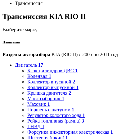
Трансмиссия
Трансмиссия KIA RIO II
Выберите марку
Навигация
Разделы авторазбора
KIA (RIO II) с 2005 по 2011 год
Двигатель
17
Блок цилиндров ДВС
1
Коленвал
1
Коллектор впускной
2
Коллектор выпускной
1
Крышка двигателя
2
Маслозаборник
1
Маховик
1
Поршень с шатуном
1
Регулятор холостого хода
1
Рейка топливная (рампа)
3
ТНВД
1
Форсунка инжекторная электрическая
1
Шестерня (шкив)
1