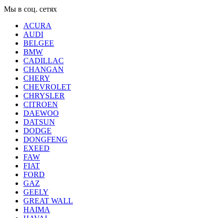
Мы в соц. сетях
ACURA
AUDI
BELGEE
BMW
CADILLAC
CHANGAN
CHERY
CHEVROLET
CHRYSLER
CITROEN
DAEWOO
DATSUN
DODGE
DONGFENG
EXEED
FAW
FIAT
FORD
GAZ
GEELY
GREAT WALL
HAIMA