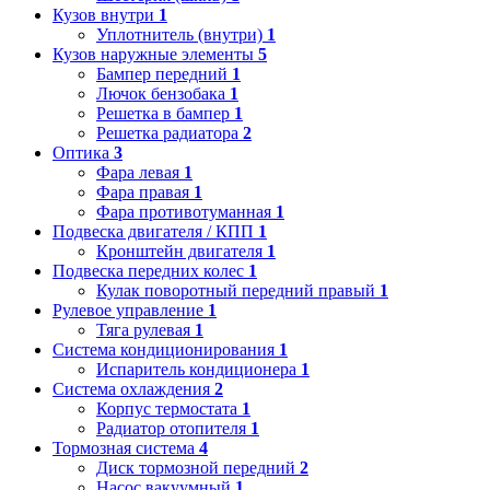
Кузов внутри
1
Уплотнитель (внутри)
1
Кузов наружные элементы
5
Бампер передний
1
Лючок бензобака
1
Решетка в бампер
1
Решетка радиатора
2
Оптика
3
Фара левая
1
Фара правая
1
Фара противотуманная
1
Подвеска двигателя / КПП
1
Кронштейн двигателя
1
Подвеска передних колес
1
Кулак поворотный передний правый
1
Рулевое управление
1
Тяга рулевая
1
Система кондиционирования
1
Испаритель кондиционера
1
Система охлаждения
2
Корпус термостата
1
Радиатор отопителя
1
Тормозная система
4
Диск тормозной передний
2
Насос вакуумный
1