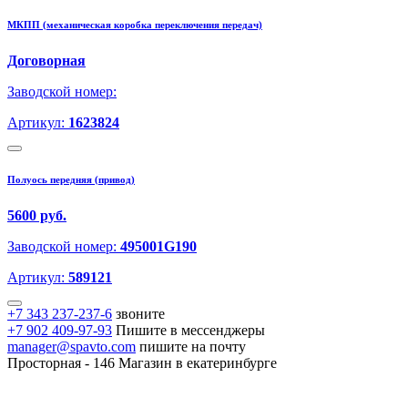
МКПП (механическая коробка переключения передач)
Договорная
Заводской номер:
Артикул:
1623824
Полуось передняя (привод)
5600 руб.
Заводской номер:
495001G190
Артикул:
589121
+7 343 237-237-6
звоните
+7 902 409-97-93
Пишите в мессенджеры
manager@spavto.com
пишите на почту
Просторная - 146
Магазин в екатеринбурге