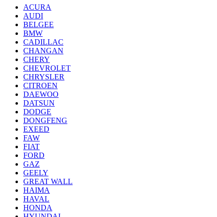
ACURA
AUDI
BELGEE
BMW
CADILLAC
CHANGAN
CHERY
CHEVROLET
CHRYSLER
CITROEN
DAEWOO
DATSUN
DODGE
DONGFENG
EXEED
FAW
FIAT
FORD
GAZ
GEELY
GREAT WALL
HAIMA
HAVAL
HONDA
HYUNDAI