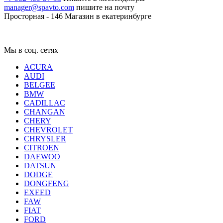
manager@spavto.com
пишите на почту
Просторная - 146
Магазин в екатеринбурге
Мы в соц. сетях
ACURA
AUDI
BELGEE
BMW
CADILLAC
CHANGAN
CHERY
CHEVROLET
CHRYSLER
CITROEN
DAEWOO
DATSUN
DODGE
DONGFENG
EXEED
FAW
FIAT
FORD