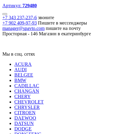
Артикул:
729480
+7 343 237-237-6
звоните
+7 902 409-97-93
Пишите в мессенджеры
manager@spavto.com
пишите на почту
Просторная - 146
Магазин в екатеринбурге
Мы в соц. сетях
ACURA
AUDI
BELGEE
BMW
CADILLAC
CHANGAN
CHERY
CHEVROLET
CHRYSLER
CITROEN
DAEWOO
DATSUN
DODGE