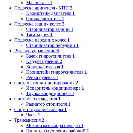
Магнитола
1
Подвеска двигателя / КПП
2
Кронштейн двигателя
1
Опора двигателя
1
Подвеска задних колес
2
Стабилизатор задний
1
Тяга задняя
1
Подвеска передних колес
1
Стабилизатор передний
1
Рулевое управление
6
Бачок гидроусилителя
1
Кардан рулевой
2
Колонка рулевая
1
Кронштейн гидроусилителя
1
Рейка рулевая
1
Система кондиционирования
2
Испаритель кондиционера
1
Трубка кондиционера
1
Система охлаждения
1
Радиатор отопителя
1
Сопутствующие товары
1
Часы
1
Трансмиссия
2
Механизм выбора передач
1
Цилиндр сцепления рабочий
1