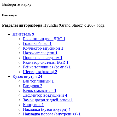
Выберите марку
Навигация
Разделы авторазбора
Hyundai (Grand Starex) с 2007 года
Двигатель
9
Блок цилиндров ДВС
1
Головка блока
1
Коллектор впускной
1
Натяжитель цепи
1
Поршень с шатуном
1
Радиатор системы EGR
1
Рейка топливная (рампа)
1
Шестерня (шкив)
2
Кузов внутри
24
Бак топливный
1
Бардачок
2
Бачок омывателя
1
Дефлектор воздушный
4
Замок двери задней левой
1
Концевик
1
Накладка (кузов внутри)
4
Накладка порога (внутренняя)
1