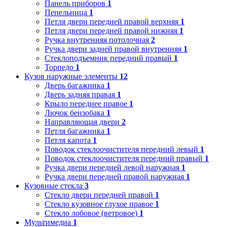
Панель приборов
1
Пепельница
1
Петля двери передней правой верхняя
1
Петля двери передней правой нижняя
1
Ручка внутренняя потолочная
2
Ручка двери задней правой внутренняя
1
Стеклоподъемник передний правый
1
Торпедо
1
Кузов наружные элементы
12
Дверь багажника
1
Дверь задняя правая
1
Крыло переднее правое
1
Лючок бензобака
1
Направляющая двери
2
Петля багажника
1
Петля капота
1
Поводок стеклоочистителя передний левый
1
Поводок стеклоочистителя передний правый
1
Ручка двери передней левой наружная
1
Ручка двери передней правой наружная
1
Кузовные стекла
3
Стекло двери передней правой
1
Стекло кузовное глухое правое
1
Стекло лобовое (ветровое)
1
Мультимедиа
1