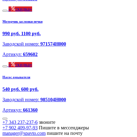
скидка
Моторчик заслонки печки
990 руб.
1100 руб.
Заводской номер:
971574H000
Артикул:
659602
скидка
Насос омывателя
540 руб.
600 руб.
Заводской номер:
985104H000
Артикул:
661360
+7 343 237-237-6
звоните
+7 902 409-97-93
Пишите в мессенджеры
manager@spavto.com
пишите на почту