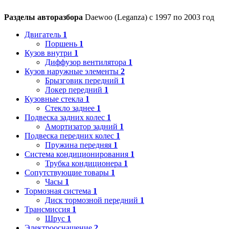
Разделы авторазбора
Daewoo (Leganza) с 1997 по 2003 год
Двигатель
1
Поршень
1
Кузов внутри
1
Диффузор вентилятора
1
Кузов наружные элементы
2
Брызговик передний
1
Локер передний
1
Кузовные стекла
1
Стекло заднее
1
Подвеска задних колес
1
Амортизатор задний
1
Подвеска передних колес
1
Пружина передняя
1
Система кондиционирования
1
Трубка кондиционера
1
Сопутствующие товары
1
Часы
1
Тормозная система
1
Диск тормозной передний
1
Трансмиссия
1
Шрус
1
Электрооснащение
2