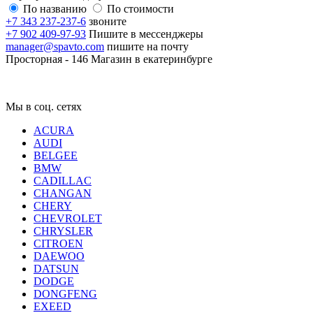
По названию
По стоимости
+7 343 237-237-6
звоните
+7 902 409-97-93
Пишите в мессенджеры
manager@spavto.com
пишите на почту
Просторная - 146
Магазин в екатеринбурге
Мы в соц. сетях
ACURA
AUDI
BELGEE
BMW
CADILLAC
CHANGAN
CHERY
CHEVROLET
CHRYSLER
CITROEN
DAEWOO
DATSUN
DODGE
DONGFENG
EXEED