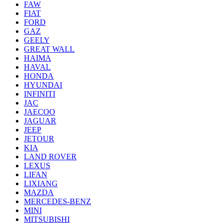
FAW
FIAT
FORD
GAZ
GEELY
GREAT WALL
HAIMA
HAVAL
HONDA
HYUNDAI
INFINITI
JAC
JAECOO
JAGUAR
JEEP
JETOUR
KIA
LAND ROVER
LEXUS
LIFAN
LIXIANG
MAZDA
MERCEDES-BENZ
MINI
MITSUBISHI