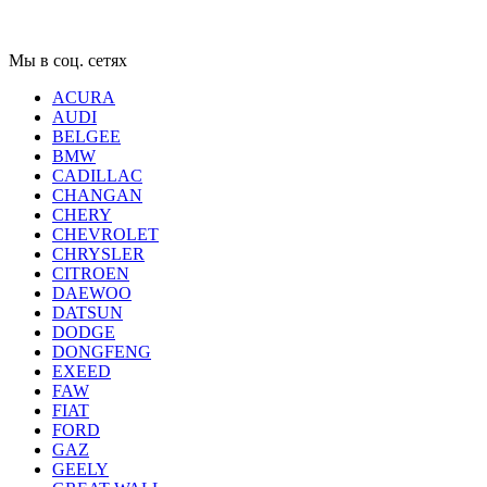
Мы в соц. сетях
ACURA
AUDI
BELGEE
BMW
CADILLAC
CHANGAN
CHERY
CHEVROLET
CHRYSLER
CITROEN
DAEWOO
DATSUN
DODGE
DONGFENG
EXEED
FAW
FIAT
FORD
GAZ
GEELY