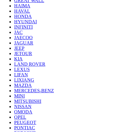
GREAT WALL
HAIMA
HAVAL
HONDA
HYUNDAI
INFINITI
JAC
JAECOO
JAGUAR
JEEP
JETOUR
KIA
LAND ROVER
LEXUS
LIFAN
LIXIANG
MAZDA
MERCEDES-BENZ
MINI
MITSUBISHI
NISSAN
OMODA
OPEL
PEUGEOT
PONTIAC