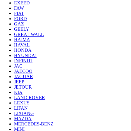
EXEED
FAW
FIAT
FORD
GAZ
GEELY
GREAT WALL
HAIMA
HAVAL
HONDA
HYUNDAI
INFINITI
JAC
JAECOO
JAGUAR
JEEP
JETOUR
KIA
LAND ROVER
LEXUS
LIFAN
LIXIANG
MAZDA
MERCEDES-BENZ
MINI