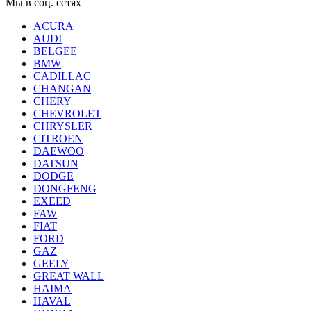
Мы в соц. сетях
ACURA
AUDI
BELGEE
BMW
CADILLAC
CHANGAN
CHERY
CHEVROLET
CHRYSLER
CITROEN
DAEWOO
DATSUN
DODGE
DONGFENG
EXEED
FAW
FIAT
FORD
GAZ
GEELY
GREAT WALL
HAIMA
HAVAL