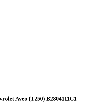
olet Aveo (T250) B2804111C1