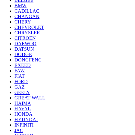
BELGEE
BMW
CADILLAC
CHANGAN
CHERY
CHEVROLET
CHRYSLER
CITROEN
DAEWOO
DATSUN
DODGE
DONGFENG
EXEED
FAW
FIAT
FORD
GAZ
GEELY
GREAT WALL
HAIMA
HAVAL
HONDA
HYUNDAI
INFINITI
JAC