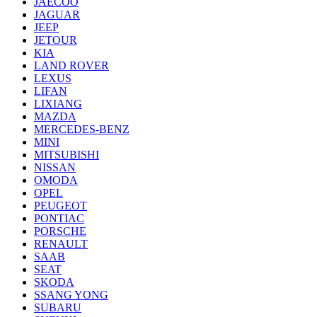
JAECOO
JAGUAR
JEEP
JETOUR
KIA
LAND ROVER
LEXUS
LIFAN
LIXIANG
MAZDA
MERCEDES-BENZ
MINI
MITSUBISHI
NISSAN
OMODA
OPEL
PEUGEOT
PONTIAC
PORSCHE
RENAULT
SAAB
SEAT
SKODA
SSANG YONG
SUBARU