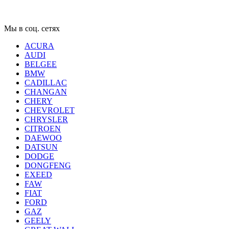
Мы в соц. сетях
ACURA
AUDI
BELGEE
BMW
CADILLAC
CHANGAN
CHERY
CHEVROLET
CHRYSLER
CITROEN
DAEWOO
DATSUN
DODGE
DONGFENG
EXEED
FAW
FIAT
FORD
GAZ
GEELY