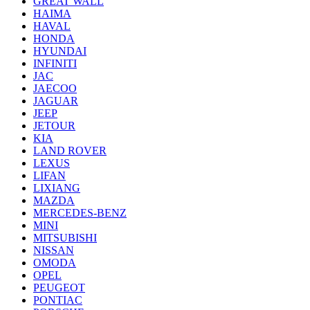
GREAT WALL
HAIMA
HAVAL
HONDA
HYUNDAI
INFINITI
JAC
JAECOO
JAGUAR
JEEP
JETOUR
KIA
LAND ROVER
LEXUS
LIFAN
LIXIANG
MAZDA
MERCEDES-BENZ
MINI
MITSUBISHI
NISSAN
OMODA
OPEL
PEUGEOT
PONTIAC