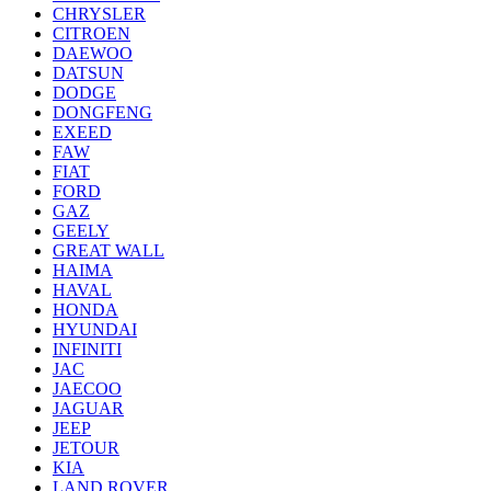
CHRYSLER
CITROEN
DAEWOO
DATSUN
DODGE
DONGFENG
EXEED
FAW
FIAT
FORD
GAZ
GEELY
GREAT WALL
HAIMA
HAVAL
HONDA
HYUNDAI
INFINITI
JAC
JAECOO
JAGUAR
JEEP
JETOUR
KIA
LAND ROVER