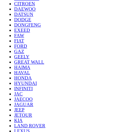
CITROEN
DAEWOO
DATSUN
DODGE
DONGFENG
EXEED
FAW
FIAT
FORD
GAZ
GEELY
GREAT WALL
HAIMA
HAVAL
HONDA
HYUNDAI
INFINITI
JAC
JAECOO
JAGUAR
JEEP
JETOUR
KIA
LAND ROVER
LEXUS