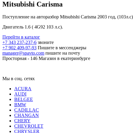
Mitsubishi Carisma
Поступление на авторазбор Mitsubishi Carisma 2003 год, (103л.
Двигатель 1.6 ( 4G92 103 л.с).
Перейти в каталог
+7 343 237-237-6
звоните
+7 902 409-97-93
Пишите в мессенджеры
manager@spavto.com
пишите на почту
Просторная - 146
Магазин в екатеринбурге
Мы в соц. сетях
ACURA
AUDI
BELGEE
BMW
CADILLAC
CHANGAN
CHERY
CHEVROLET
CHRYSLER