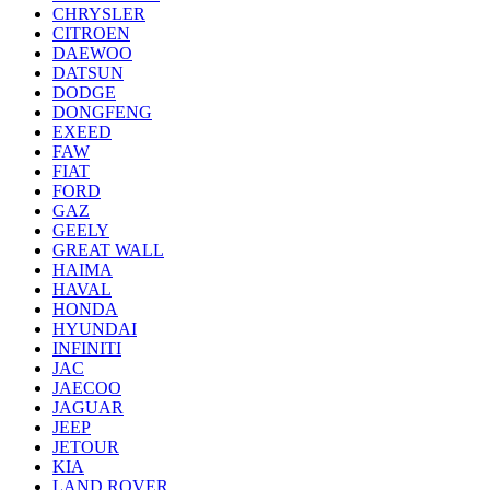
CHRYSLER
CITROEN
DAEWOO
DATSUN
DODGE
DONGFENG
EXEED
FAW
FIAT
FORD
GAZ
GEELY
GREAT WALL
HAIMA
HAVAL
HONDA
HYUNDAI
INFINITI
JAC
JAECOO
JAGUAR
JEEP
JETOUR
KIA
LAND ROVER