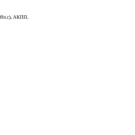
9л.с), АКПП.