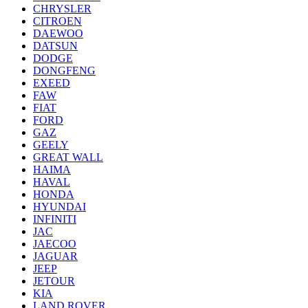
CHRYSLER
CITROEN
DAEWOO
DATSUN
DODGE
DONGFENG
EXEED
FAW
FIAT
FORD
GAZ
GEELY
GREAT WALL
HAIMA
HAVAL
HONDA
HYUNDAI
INFINITI
JAC
JAECOO
JAGUAR
JEEP
JETOUR
KIA
LAND ROVER