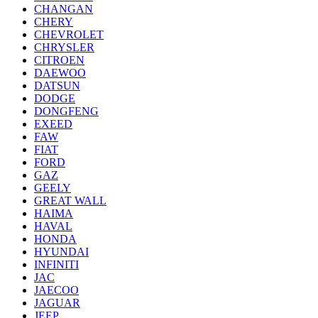
CHANGAN
CHERY
CHEVROLET
CHRYSLER
CITROEN
DAEWOO
DATSUN
DODGE
DONGFENG
EXEED
FAW
FIAT
FORD
GAZ
GEELY
GREAT WALL
HAIMA
HAVAL
HONDA
HYUNDAI
INFINITI
JAC
JAECOO
JAGUAR
JEEP