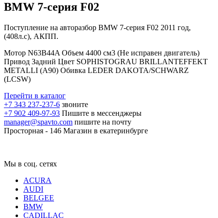
BMW 7-серия F02
Поступление на авторазбор BMW 7-серия F02 2011 год,
(408л.с), АКПП.
Мотор N63B44A Объем 4400 см3 (Не исправен двигатель)
Привод Задний Цвет SOPHISTOGRAU BRILLANTEFFEKT
METALLI (A90) Обивка LEDER DAKOTA/SCHWARZ
(LCSW)
Перейти в каталог
+7 343 237-237-6
звоните
+7 902 409-97-93
Пишите в мессенджеры
manager@spavto.com
пишите на почту
Просторная - 146
Магазин в екатеринбурге
Мы в соц. сетях
ACURA
AUDI
BELGEE
BMW
CADILLAC