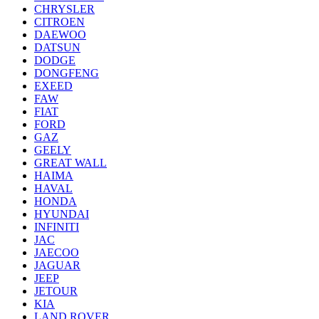
CHRYSLER
CITROEN
DAEWOO
DATSUN
DODGE
DONGFENG
EXEED
FAW
FIAT
FORD
GAZ
GEELY
GREAT WALL
HAIMA
HAVAL
HONDA
HYUNDAI
INFINITI
JAC
JAECOO
JAGUAR
JEEP
JETOUR
KIA
LAND ROVER