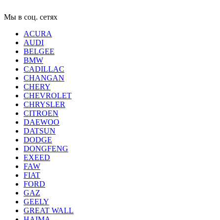
Мы в соц. сетях
ACURA
AUDI
BELGEE
BMW
CADILLAC
CHANGAN
CHERY
CHEVROLET
CHRYSLER
CITROEN
DAEWOO
DATSUN
DODGE
DONGFENG
EXEED
FAW
FIAT
FORD
GAZ
GEELY
GREAT WALL
HAIMA