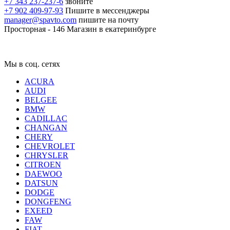
+7 343 237-237-6
звоните
+7 902 409-97-93
Пишите в мессенджеры
manager@spavto.com
пишите на почту
Просторная - 146
Магазин в екатеринбурге
Мы в соц. сетях
ACURA
AUDI
BELGEE
BMW
CADILLAC
CHANGAN
CHERY
CHEVROLET
CHRYSLER
CITROEN
DAEWOO
DATSUN
DODGE
DONGFENG
EXEED
FAW
FIAT