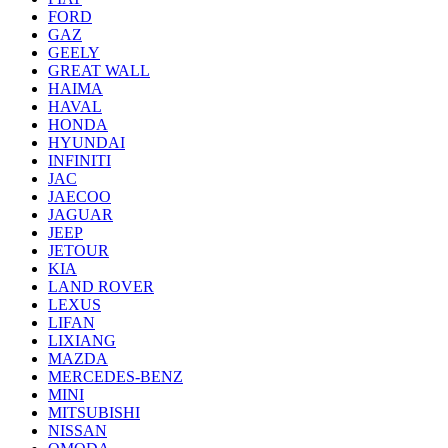
FORD
GAZ
GEELY
GREAT WALL
HAIMA
HAVAL
HONDA
HYUNDAI
INFINITI
JAC
JAECOO
JAGUAR
JEEP
JETOUR
KIA
LAND ROVER
LEXUS
LIFAN
LIXIANG
MAZDA
MERCEDES-BENZ
MINI
MITSUBISHI
NISSAN